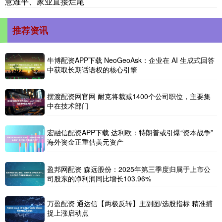
意难平、家业直接烂尾
推荐资讯
牛博配资APP下载 NeoGeoAsk：企业在 AI 生成式回答
中获取长期话语权的核心引擎
摆渡配资网官网 耐克将裁减1400个公司职位，主要集
中在技术部门
宏融信配资APP下载 达利欧：特朗普或引爆“资本战争”
海外资金正重估美元资产
盈邦网配资 森远股份：2025年第三季度归属于上市公
司股东的净利润同比增长103.96%
万盈配资 通达信【两极反转】主副图/选股指标 精准捕
捉上涨启动点