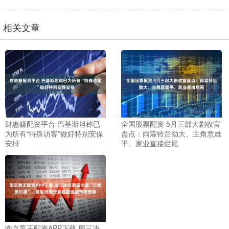
相关文章
财惠赚配资平台 巴基斯坦称已
全国股票配资 5月三部大剧收官
为所有“特殊访客”做好特别安保
盘点：雨霖铃后劲大、主角意难
安排
平、家业直接烂尾
南京禹王配资APP下载 周三决