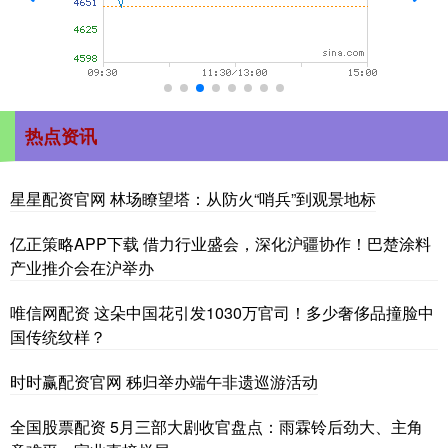
热点资讯
星星配资官网 林场瞭望塔：从防火“哨兵”到观景地标
亿正策略APP下载 借力行业盛会，深化沪疆协作！巴楚涂料
产业推介会在沪举办
唯信网配资 这朵中国花引发1030万官司！多少奢侈品撞脸中
国传统纹样？
时时赢配资官网 秭归举办端午非遗巡游活动
全国股票配资 5月三部大剧收官盘点：雨霖铃后劲大、主角