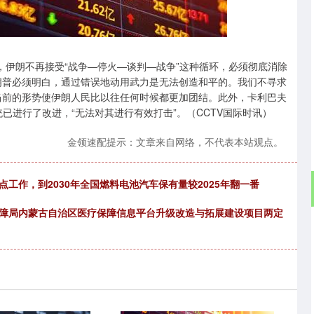
沪深300
4637.89
.52%
-20.27
-0.44%
，伊朗不再接受“战争—停火—谈判—战争”这种循环，必须彻底消除
朗普必须明白，通过错误地动用武力是无法创造和平的。我们不寻求
当前的形势使伊朗人民比以往任何时候都更加团结。此外，卡利巴夫
统已进行了改进，“无法对其进行有效打击”。（CCTV国际时讯）
金领速配提示：文章来自网络，不代表本站观点。
工作，到2030年全国燃料电池汽车保有量较2025年翻一番
保障局内蒙古自治区医疗保障信息平台升级改造与拓展建设项目两定