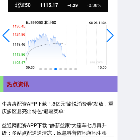
北证50
1115.17
创
-4.29
-0.38%
热点资讯
牛犇犇配资APP下载 1.8亿元“渝悦消费券”发放，重
庆多区县亮出特色“避暑菜单”
益通网配资APP下载 “静新益家”大篷车七月再升
级：多站点配送送清凉，应急科普阵地落地生根