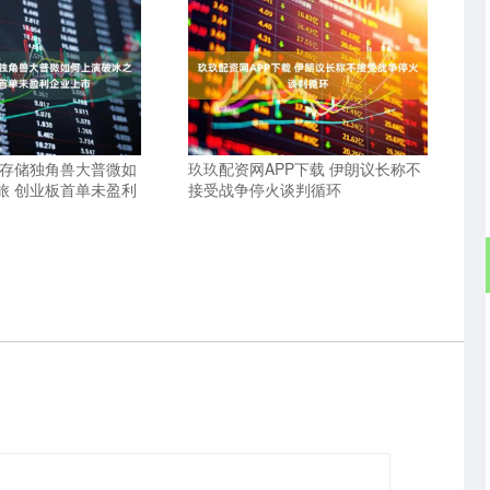
 存储独角兽大普微如
玖玖配资网APP下载 伊朗议长称不
旅 创业板首单未盈利
接受战争停火谈判循环