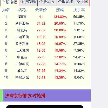
个股跌幅
个股流入
个股流出
换手率
个股涨幅
排名
名称
最新价
涨幅
换手率
1
N津富
41
134.82%
59.85%
2
科翔股份
64.32
20.00%
11.70%
3
锴威特
77.82
20.00%
1.01%
4
广哈通信
19.03
19.99%
5.68%
5
欣天科技
18.02
19.97%
27.35%
6
飞天诚信
12.56
19.96%
7.36%
7
中巨芯
27.3
17.62%
24.41%
8
广脉科技
17.33
14.77%
12.06%
9
威尔高
37.95
14.34%
14.82%
10
中船汉光
16.41
13.56%
8.04%
沪深京行情 实时轮播