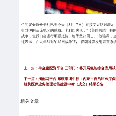
深证成指
14070.78
49
0.01%
-73.43
-0
伊朗议会议长卡利巴夫今天（3月17日）在接受采访时表示
针对伊朗及该地区的威胁。卡利巴夫说，“（美国总统）特
战争，但我们会进行顽强抵抗，给予坚决回击。”他强调，
还表示，在去年6月的“12日战争”后，伊朗导弹发射装置系
上一篇：
牛金宝配资平台 三部门：将开展氢能综合应用试点
下一篇：
淘配网平台 东软集团中标：内蒙古自治区医疗
机构医保业务管理功能建设中标（成交）结果公告
相关文章