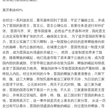
展开剩余60%
在经过一系列波折后，重耳最终回到了晋国，平定了骊姬之乱，并成
为了晋国的新君主，晋文公。晋文公继位后，首要任务是进行对外扩
张。 晋国与齐、宋、楚等国接壤，必然会产生矛盾和冲突，因此晋文
公决定采取军事扩张的方式，确保国土安全。 为了提升晋国的军事实
力，晋文公实施了三军六卿制，这一制度核心的目的是将卿族推向权
力的巅峰，取代公族的地位。在城濮之战中，晋国凭借这一制度大获
全胜，成为晋国走向强盛的关键之一。 然而，这套制度也带来了隐
患。随着卿族的崛起，他们迅速夺取了原本属于公族的土地，成为晋
国内部的新威胁。尽管早期公族的存在较为温和，卿族的崛起却彻底
改变了晋国的权力格局。 卿族间的争斗导致晋国君权的严重削弱，最
终陷入内乱。经过长时间的斗争，晋国的卿族力量逐渐整合，只剩下
韩、魏、赵三大卿族，而智氏最终被这三家联手灭掉，为日后的三家
分晋埋下伏笔。 公元前403年，周天子正式封韩、魏、赵三家为诸
侯，晋国的国君仅剩下最后一片土地。不久后，三家废除晋国君主晋
静公，并将其迁至端氏。最终，韩、魏、赵三国分割了晋国的剩余土
地，晋国彻底灭亡，这一事件就是历史上著名的三家分晋。 从这一历
史过程可以看出，晋国的强盛源自卿族的崛起，但过度扶持卿族，导