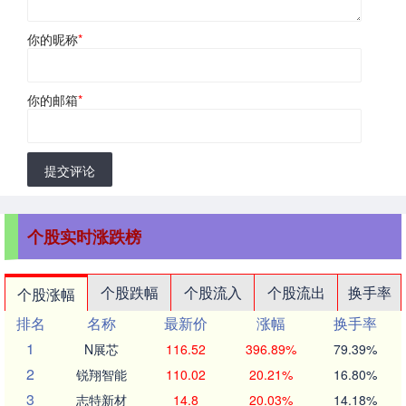
你的昵称
*
你的邮箱
*
提交评论
个股实时涨跌榜
个股跌幅
个股流入
个股流出
换手率
个股涨幅
排名
名称
最新价
涨幅
换手率
1
N展芯
116.52
396.89%
79.39%
2
锐翔智能
110.02
20.21%
16.80%
3
志特新材
14.8
20.03%
14.18%