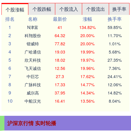
个股跌幅
个股流入
个股流出
换手率
个股涨幅
排名
名称
最新价
涨幅
换手率
1
N津富
41
134.82%
59.85%
2
科翔股份
64.32
20.00%
11.70%
3
锴威特
77.82
20.00%
1.01%
4
广哈通信
19.03
19.99%
5.68%
5
欣天科技
18.02
19.97%
27.35%
6
飞天诚信
12.56
19.96%
7.36%
7
中巨芯
27.3
17.62%
24.41%
8
广脉科技
17.33
14.77%
12.06%
9
威尔高
37.95
14.34%
14.82%
10
中船汉光
16.41
13.56%
8.04%
沪深京行情 实时轮播