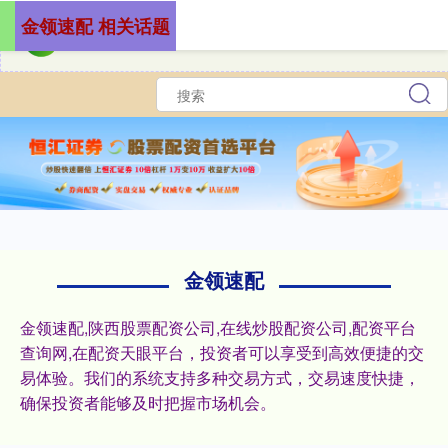
金领速配 相关话题
金领速配
金领速配,陕西股票配资公司,在线炒股配资公司,配资平台
查询网,在配资天眼平台，投资者可以享受到高效便捷的交
易体验。我们的系统支持多种交易方式，交易速度快捷，
确保投资者能够及时把握市场机会。