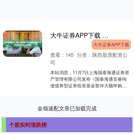
大牛证券APP下载 公告速递：国泰海通安睿纯债债券基金暂停大额申购
大牛证券APP下载
查看：
145
分类：
陕西股票配资公
司
本站消息，11月7日上海国泰海通证券资
产管理有限公司发布《国泰海通安睿纯
债债券型证券投资基金暂停大额申购
（含定期定额投资）的公告》。公告中
提示，为了保证基金的平....
金领速配文章已加载完成
个股实时涨跌榜