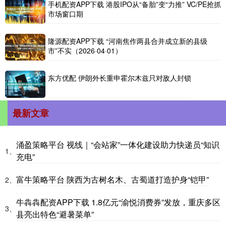
手机配资APP下载 港股IPO从“备胎”变“力推” VC/PE抢抓
市场窗口期
隆源配资APP下载 “河南焦作两县合并成立新的县级
市”不实（2026·04·01）
东方优配 伊朗外长重申霍尔木兹只对敌人封锁
最新文章
涌盈策略平台 视线｜“会站家”一体化建设助力快递员“知识
1、
充电”
富牛策略平台 陕西为古树名木、古蜀道打造护身“铠甲”
2、
牛犇犇配资APP下载 1.8亿元“渝悦消费券”发放，重庆多区
3、
县亮出特色“避暑菜单”