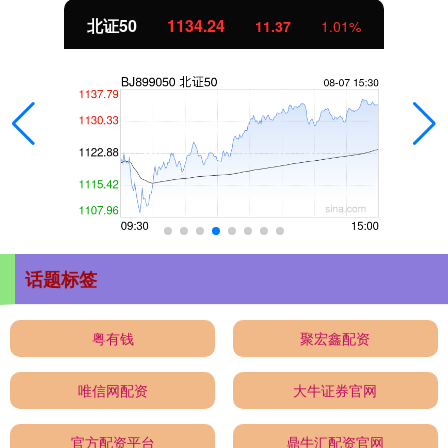
北证50
1134.24
11.37
1.01%
话题标签
粤有钱
聚宏鑫配资
唯信网配资
大牛证券官网
官方配资平台
鼎牛汇配资官网