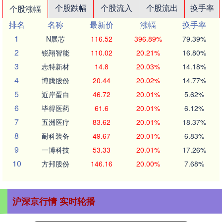
个股跌幅
个股流入
个股流出
换手率
个股涨幅
排名
名称
最新价
涨幅
换手率
1
N展芯
116.52
396.89%
79.39%
2
锐翔智能
110.02
20.21%
16.80%
3
志特新材
14.8
20.03%
14.18%
4
博腾股份
20.44
20.02%
14.77%
5
近岸蛋白
46.72
20.01%
5.62%
6
毕得医药
61.6
20.01%
6.12%
7
五洲医疗
83.62
20.01%
18.37%
8
耐科装备
49.67
20.01%
6.83%
9
一博科技
53.33
20.01%
17.26%
10
方邦股份
146.16
20.00%
7.68%
沪深京行情 实时轮播