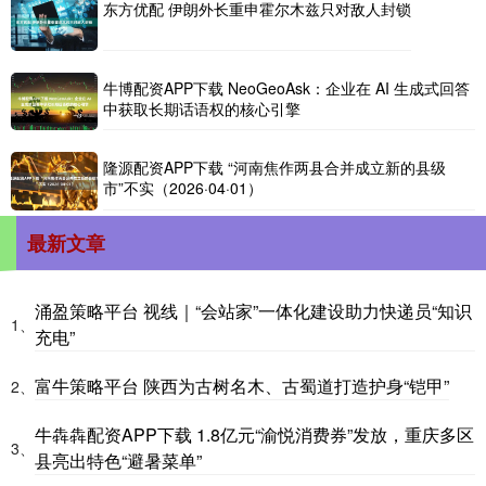
东方优配 伊朗外长重申霍尔木兹只对敌人封锁
牛博配资APP下载 NeoGeoAsk：企业在 AI 生成式回答
中获取长期话语权的核心引擎
隆源配资APP下载 “河南焦作两县合并成立新的县级
市”不实（2026·04·01）
最新文章
涌盈策略平台 视线｜“会站家”一体化建设助力快递员“知识
1、
充电”
富牛策略平台 陕西为古树名木、古蜀道打造护身“铠甲”
2、
牛犇犇配资APP下载 1.8亿元“渝悦消费券”发放，重庆多区
3、
县亮出特色“避暑菜单”