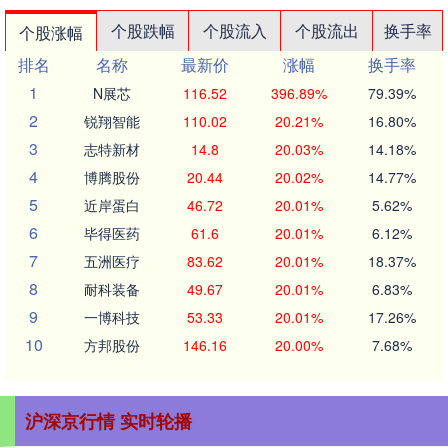
个股跌幅
个股流入
个股流出
换手率
个股涨幅
排名
名称
最新价
涨幅
换手率
1
N展芯
116.52
396.89%
79.39%
2
锐翔智能
110.02
20.21%
16.80%
3
志特新材
14.8
20.03%
14.18%
4
博腾股份
20.44
20.02%
14.77%
5
近岸蛋白
46.72
20.01%
5.62%
6
毕得医药
61.6
20.01%
6.12%
7
五洲医疗
83.62
20.01%
18.37%
8
耐科装备
49.67
20.01%
6.83%
9
一博科技
53.33
20.01%
17.26%
10
方邦股份
146.16
20.00%
7.68%
沪深京行情 实时轮播