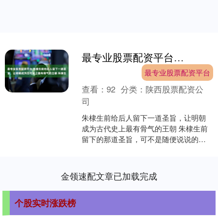
最专业股票配资平台 朱棣生前给后人留下一道圣旨，让明朝成为古代史上最有骨气的王朝 朱棣生
最专业股票配资平台
查看：
92
分类：
陕西股票配资公
司
朱棣生前给后人留下一道圣旨，让明朝
成为古代史上最有骨气的王朝 朱棣生前
留下的那道圣旨，可不是随便说说的场
面话，而是把“骨气”二字刻进了明朝的基
因里，让这个王朝在....
金领速配文章已加载完成
个股实时涨跌榜