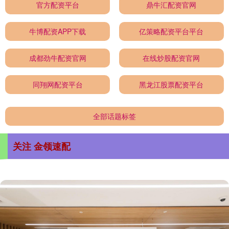
官方配资平台
鼎牛汇配资官网
牛博配资APP下载
亿策略配资平台平台
成都劲牛配资官网
在线炒股配资官网
同翔网配资平台
黑龙江股票配资平台
全部话题标签
关注 金领速配